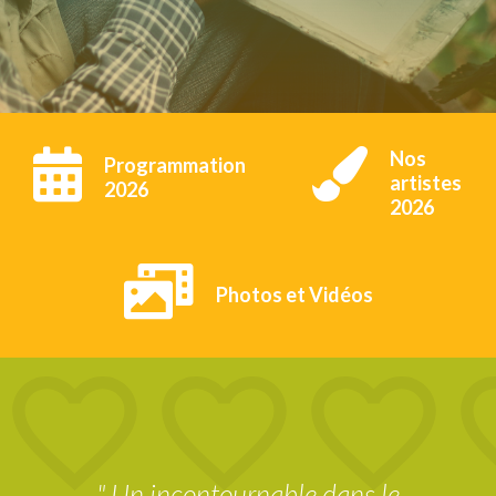


Nos
Programmation
artistes
2026
2026

Photos et Vidéos
" Un incontournable dans le